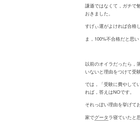
謙遜ではなくて，ガチで
おきました。
すげぃ運がよければ合格
ま，100%不合格だと思
以前のオイラだったら，
いないと理由をつけて受
では，「受験に費やして
れば，答えはNOです。
それっぽい理由を挙げて
家で
グータ
ラ寝ていたと