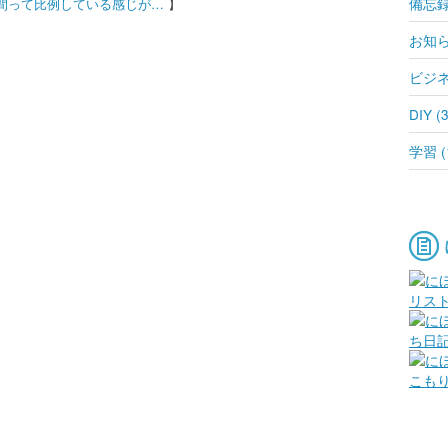
備忘録 
間って比例している感じが…
お知らせ
ビジネス
DIY (3
学習 (