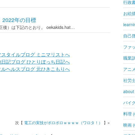
行政書士
お絵描き
，2022年の目標
learni
）は下記のとおり。 oekakids.hat…
自己啓発
ファッ
職業訓練
アニメ 
社労士 
about
バイク 
料理 (
電工の実技がボロボロｗｗｗｗ（ワロタ！）
映画 (