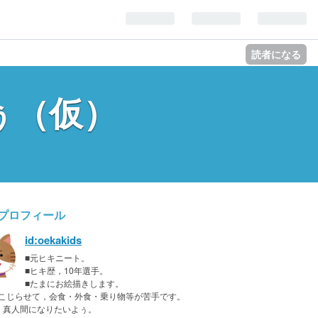
読者になる
ぅ（仮）
プロフィール
id:oekakids
■元ヒキニート。
■ヒキ歴，10年選手。
■たまにお絵描きします。
をこじらせて，会食・外食・乗り物等が苦手です。
く真人間になりたいよぅ。