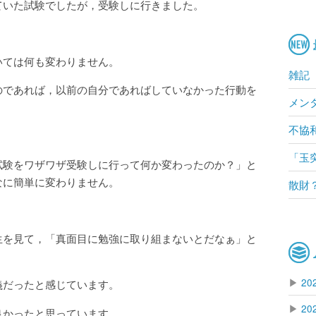
ていた試験でしたが，受験しに行きました。
いては何も変わりません。
雑記
のであれば，以前の自分であればしていなかった行動を
メン
。
不協
「玉
試験をワザワザ受験しに行って何か変わったのか？」と
なに簡単に変わりません。
散財
生を見て，「真面目に勉強に取り組まないとだなぁ」と
▶
20
義だったと感じています。
▶
20
良かったと思っています。