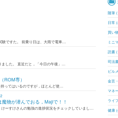
随筆 (
日常 (
買い物 
試験ですた。 前乗り日は、大雨で電車…
ミニマ
読書 (
司法書士
りました。 直近だと，「今日の午後」…
ビルメン
！（ROM専）
金言・
ントを持ってはいるのですが，ほとんど使…
マネー 
12
ライフ
魔物が潜んでおる，Majiで！！
，けーすけさんの勉強の進捗状況をチェックしていまし…
健康 (