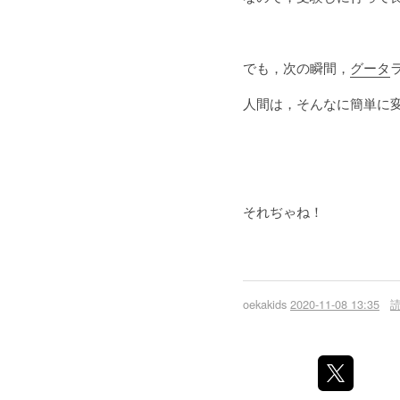
でも，次の瞬間，
グータ
人間は，そんなに簡単に
それぢゃね！
oekakids
2020-11-08 13:35