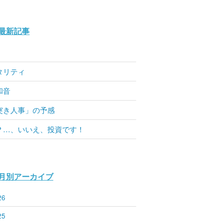
最新記事
タリティ
和音
突き人事」の予感
？…、いいえ、投資です！
月別アーカイブ
26
25