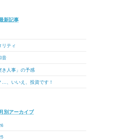
最新記事
タリティ
和音
突き人事」の予感
？…、いいえ、投資です！
月別アーカイブ
26
25