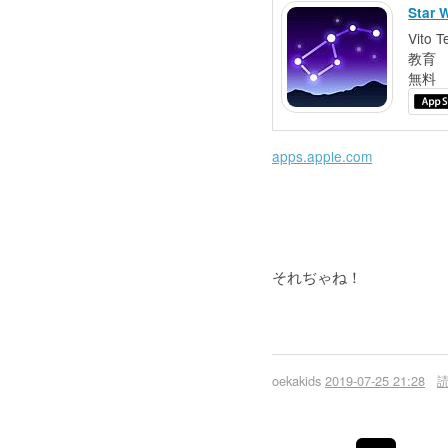
Star 
Vito T
教育
無料
apps.apple.com
それぢゃね！
oekakids
2019-07-25 21:28