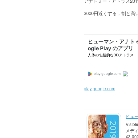
アナトミー・アトラス20
3000円近くする，割と
play.google.com
ヒュー
Visibl
メデ
¥3,00