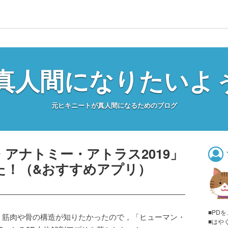
真人間になりたいよ
元ヒキニートが真人間になるためのブログ
アナトミー・アトラス2019」
た！（&おすすめアプリ）
■PD
，筋肉や骨の構造が知りたかったので，「ヒューマン・
■はや