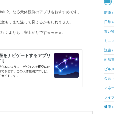
 Walk 2」なる天体観測のアプリもおすすめです。
随筆 (
日常 (
夜空も，また違って見えるかもしれません。
買い物 
に行くよりも，安上がりですｗｗｗｗ。
ミニマ
読書 (
司法書士
ビルメン
金言・
マネー 
ライフ
健康 (