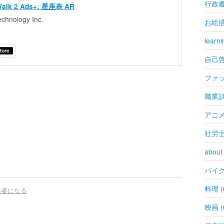
行政書士
Walk 2 Ads+: 星座表 AR
echnology Inc.
お絵描き
learni
自己啓発
ファッ
職業訓練
アニメ 
社労士 
about
バイク 
料理 (
読者になる
映画 (