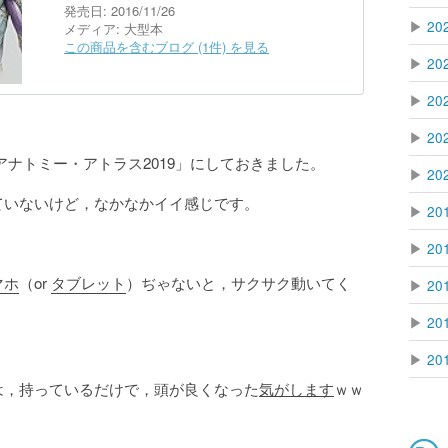
発売日:
2016/11/26
▶
20
メディア:
大型本
この商品を含むブログ (1件) を見る
▶
20
▶
20
▶
20
ナトミー・アトラス2019」にしておきました。
▶
20
ていないけど，なかなかイイ感じです。
▶
20
▶
20
マホ
（or
タブレット
）ぢゃないと，サクサク動いてく
▶
20
▶
20
▶
20
は，持っているだけで，頭が良くなった
気がします
ｗｗ