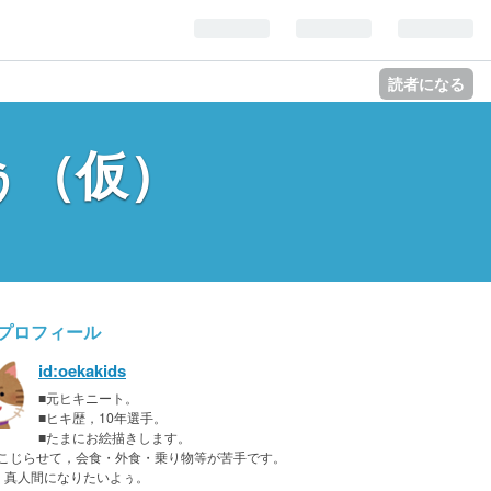
読者になる
ぅ（仮）
プロフィール
id:oekakids
■元ヒキニート。
■ヒキ歴，10年選手。
■たまにお絵描きします。
をこじらせて，会食・外食・乗り物等が苦手です。
く真人間になりたいよぅ。