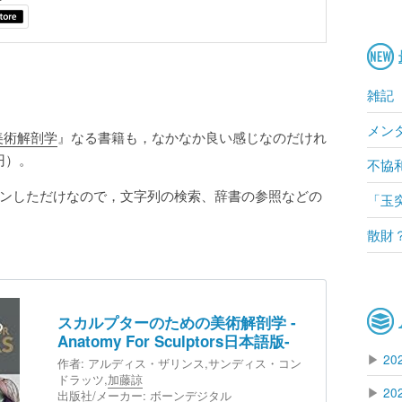
雑記
メン
美術解剖学
』なる書籍も，なかなか良い感じなのだけれ
円）。
不協
ンしただけなので，文字列の検索、辞書の参照などの
「玉
散財
スカルプターのための美術解剖学 -
Anatomy For Sculptors日本語版-
▶
20
作者:
アルディス・ザリンス,サンディス・コン
ドラッツ,
加藤諒
▶
20
出版社/メーカー:
ボーンデジタル