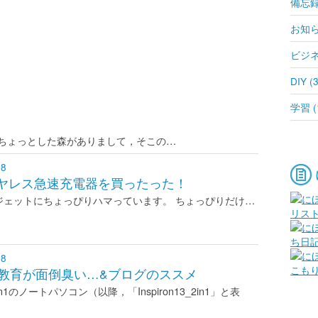
備忘録 
お知らせ
ビジネス
DIY (3
学習 (
にちょっとした森がありまして，そこの…
08
ワイヤレス急速充電器を買ったった！
ジェットにちょっぴりハマっています。 ちょっぴりだけ…
08
再教育が面倒臭い…&ブログのススメ
in1のノートパソコン（以降，「Inspiron13_2in1」と表