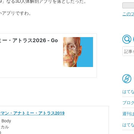
19」なる3D人体解剖アプリを落としたった。
高いアプリですわ。
この
はて
ブロ
マン・アナトミー・アトラス2019
週刊
e Body
はてな
ィカル
0