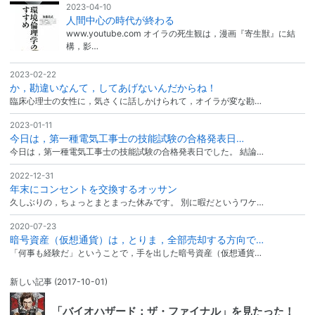
2023-04-10
人間中心の時代が終わる
www.youtube.com オイラの死生観は，漫画『寄生獣』に結
構，影…
2023-02-22
か，勘違いなんて，してあげないんだからね！
臨床心理士の女性に，気さくに話しかけられて，オイラが変な勘…
2023-01-11
今日は，第一種電気工事士の技能試験の合格発表日…
今日は，第一種電気工事士の技能試験の合格発表日でした。 結論…
2022-12-31
年末にコンセントを交換するオッサン
久しぶりの，ちょっとまとまった休みです。 別に暇だというワケ…
2020-07-23
暗号資産（仮想通貨）は，とりま，全部売却する方向で…
「何事も経験だ」ということで，手を出した暗号資産（仮想通貨…
新しい記事
(2017-10-01)
「バイオハザード：ザ・ファイナル」を見たった！