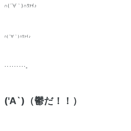
∩(´∀｀)∩ﾜｧｲ♪
∩(´∀｀)∩ﾜｧｲ♪
･････････。
('A`)（鬱だ！！）