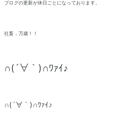
ブログの更新が休日ごとになっております。
社畜
，万歳！！
∩(´∀｀)∩ﾜｧｲ♪
∩(´∀｀)∩ﾜｧｲ♪